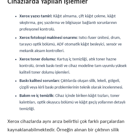
Cihazlarda Yapılan İşlemler
Xerox yazıcı tamiri:
Kâğıt almama, çift kâğıt çekme, kâğıt
sıkıştırma, geç yazdırma ve bilgisayar bağlantı sorunlarının
profesyonel kontrolü.
Xerox fotokopi makinesi onarımı:
Isıtıcı fuser ünitesi, drum,
tarayıcı optik bölümü, ADF otomatik kâğıt besleyici, sensör ve
mekanik aksam kontrolleri.
Xerox toner dolumu:
Kartuş iç temizliği, atık toner hazne
kontrolü, örnek baskı testi ve cihaz modeline tam uyumlu yüksek
kaliteli toner dolumu işlemleri.
Baskı kalitesi sorunları:
Çıktılarda oluşan silik, lekeli, gölgeli,
çizgili veya kirli baskı problemlerinin teknik olarak incelenmesi.
Bakım ve iç temizlik:
Cihaz içinde biriken kâğıt tozları, toner
kalıntıları, optik okuyucu bölümü ve kâğıt geçiş yollarının detaylı
temizliği.
Xerox cihazlarda aynı arıza belirtisi çok farklı parçalardan
kaynaklanabilmektedir. Örneğin alınan bir çıktının silik