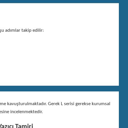
u adımlar takip edilir:
özüme kavuşturulmaktadır. Gerek L serisi gerekse kurumsal
esine incelenmektedir.
azıcı Tamiri