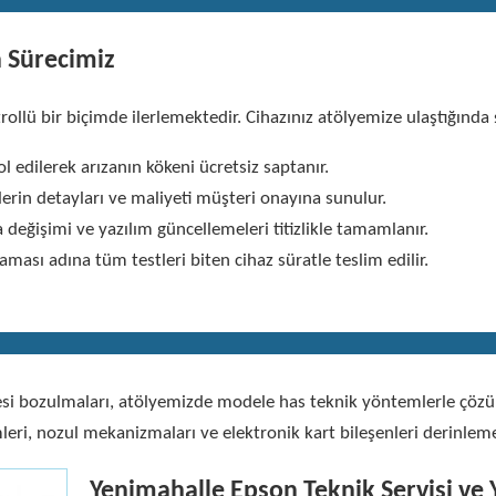
 Sürecimiz
llü bir biçimde ilerlemektedir. Cihazınız atölyemize ulaştığında ş
 edilerek arızanın kökeni ücretsiz saptanır.
lerin detayları ve maliyeti müşteri onayına sunulur.
a değişimi ve yazılım güncellemeleri titizlikle tamamlanır.
aması adına tüm testleri biten cihaz süratle teslim edilir.
kalitesi bozulmaları, atölyemizde modele has teknik yöntemlerle ç
leri, nozul mekanizmaları ve elektronik kart bileşenleri derinlem
Yenimahalle Epson Teknik Servisi ve Y