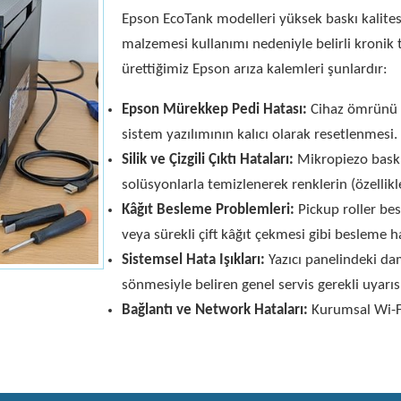
Epson EcoTank modelleri yüksek baskı kalitesi
malzemesi kullanımı nedeniyle belirli kronik 
ürettiğimiz Epson arıza kalemleri şunlardır:
Epson Mürekkep Pedi Hatası:
Cihaz ömrünü k
sistem yazılımının kalıcı olarak resetlenmesi.
Silik ve Çizgili Çıktı Hataları:
Mikropiezo baskı 
solüsyonlarla temizlenerek renklerin (özellikl
Kâğıt Besleme Problemleri:
Pickup roller be
veya sürekli çift kâğıt çekmesi gibi besleme h
Sistemsel Hata Işıkları:
Yazıcı panelindeki dam
sönmesiyle beliren genel servis gerekli uyarıs
Bağlantı ve Network Hataları:
Kurumsal Wi-Fi